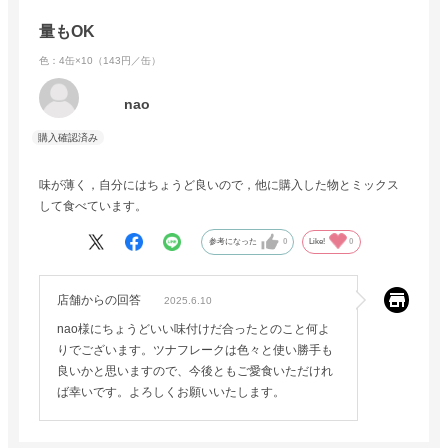
量もOK
色：4缶×10（143円／缶）
nao
味が薄く，自分にはちょうど良いので，他に購入した物とミックス
して食べています。
参考になった
0
Like!
0
店舗からの回答
2025.6.10
nao様にちょうどいい味付けだ合ったとのこと何よ
りでございます。ツナフレークは色々と使い勝手も
良いかと思いますので、今後ともご愛食いただけれ
ば幸いです。よろしくお願いいたします。