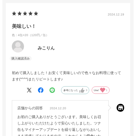
2024.12.19
美味しい！
色：4缶×20（120円／缶）
みこりん
初めて購入しました！お安くて美味しいので色々なお料理に使って
ます(*^^*)またリピートします♪
参考になった
0
Like!
1
店舗からの回答
2024.12.20
お初のご購入ありがとうございます。美味しくお召
し上がりいただけたようで安心いたしました。ツナ
缶もマイナーアップデートを繰り返しながらおいし
さを追求しておりますので、これからもご愛食いた