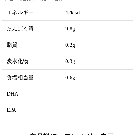
エネルギー
42kcal
たんぱく質
9.8g
脂質
0.2g
炭水化物
0.3g
食塩相当量
0.6g
DHA
EPA