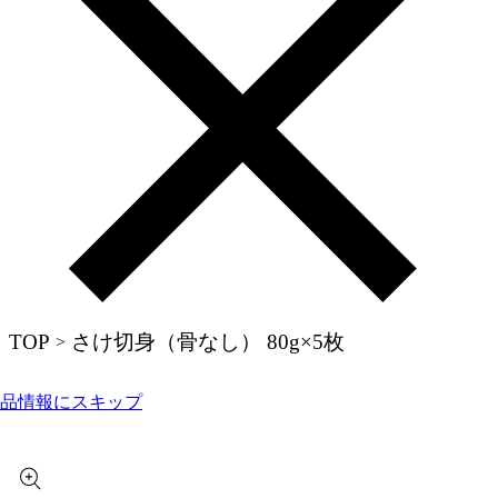
TOP
さけ切身（骨なし） 80g×5枚
>
品情報にスキップ